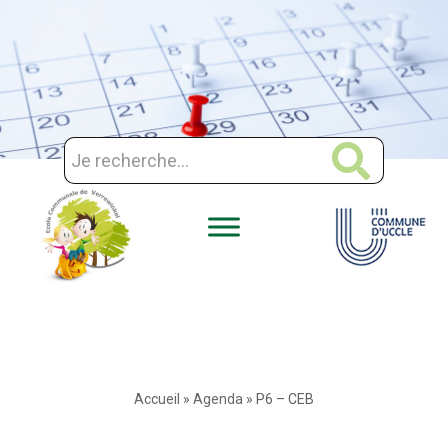
Aller
au
contenu
Accueil
»
Agenda
»
P6 – CEB