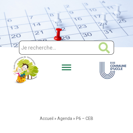
Aller
au
contenu
Accueil
»
Agenda
»
P6 – CEB