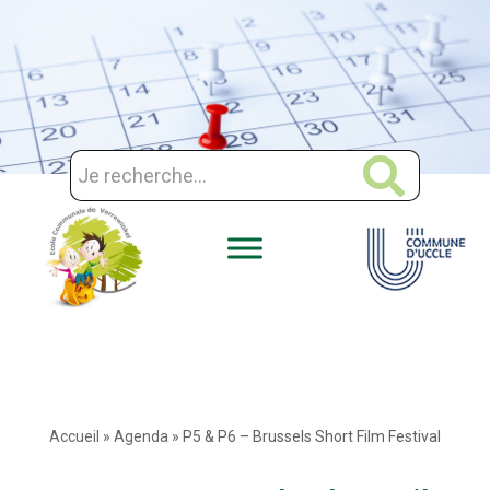
Aller
au
contenu
Accueil
»
Agenda
»
P5 & P6 – Brussels Short Film Festival