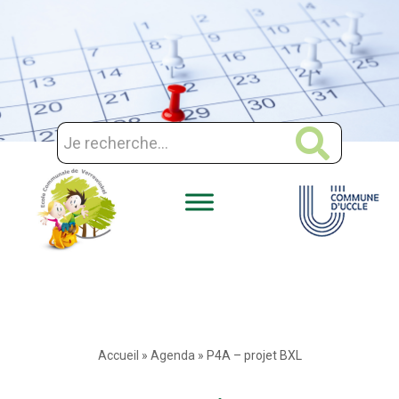
Aller
au
contenu
Accueil
»
Agenda
»
P4A – projet BXL