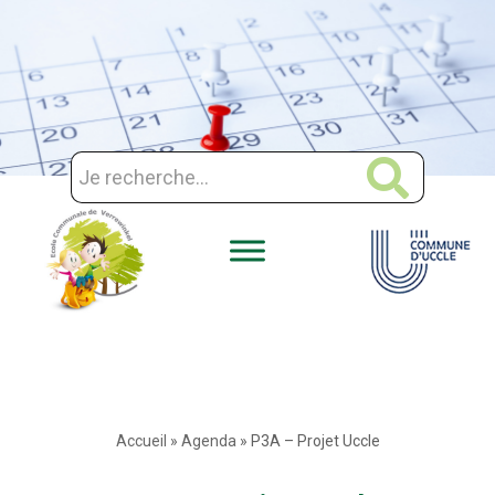
Aller
au
contenu
Accueil
»
Agenda
»
P3A – Projet Uccle