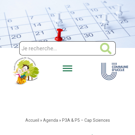
Aller
au
contenu
Accueil
»
Agenda
»
P3A & P5 – Cap Sciences