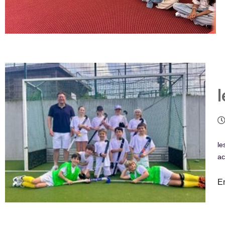
le
ac
E